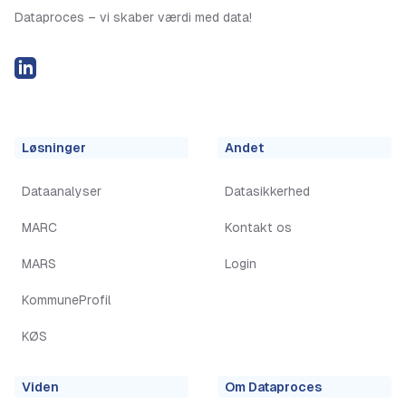
Dataproces – vi skaber værdi med data!
LinkedIN
Løsninger
Andet
Dataanalyser
Datasikkerhed
MARC
Kontakt os
MARS
Login
KommuneProfil
KØS
Viden
Om Dataproces