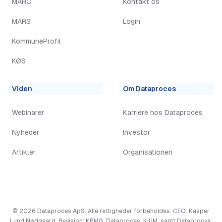
MARC
Kontakt os
MARS
Login
KommuneProfil
KØS
Viden
Om Dataproces
Webinarer
Karriere hos Dataproces
Nyheder
Investor
Artikler
Organisationen
©
2026
Dataproces ApS. Alle rettigheder forbeholdes. CEO: Kasper
Lund Nødgaard, Revision: KPMG. Dataproces, KIUM, samt Dataproces´