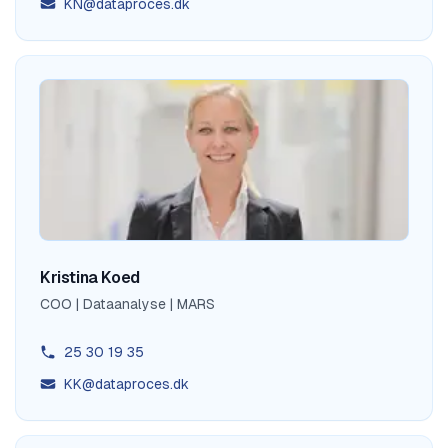
KN@dataproces.dk
Kristina Koed
COO | Dataanalyse | MARS
25 30 19 35
KK@dataproces.dk