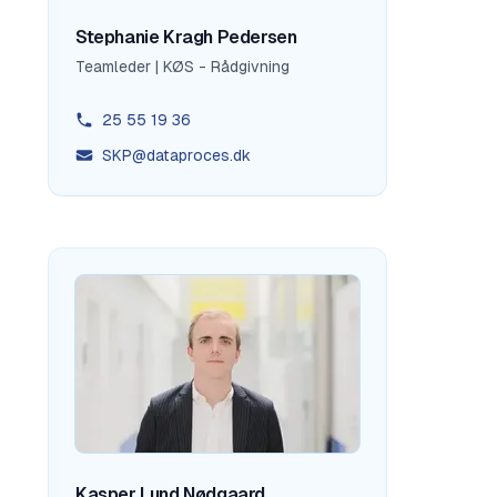
Stephanie Kragh Pedersen
Teamleder | KØS - Rådgivning
25 55 19 36
SKP@dataproces.dk
Kasper Lund Nødgaard