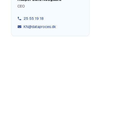
CEO
25 55 19 18
KN@dataproces.dk