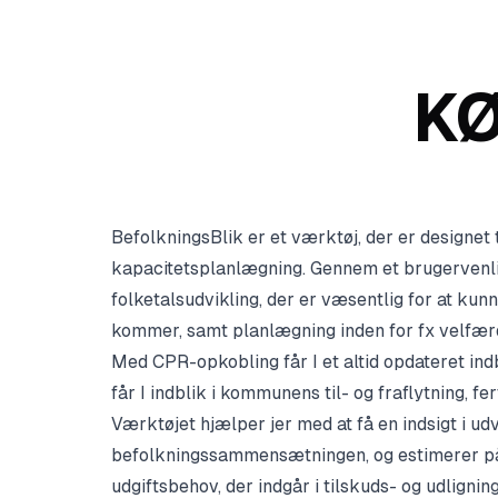
KØ
BefolkningsBlik er et værktøj, der er designet
kapacitetsplanlægning. Gennem et brugervenligt
folketalsudvikling, der er væsentlig for at ku
kommer, samt planlægning inden for fx velfæ
Med CPR-opkobling får I et altid opdateret ind
får I indblik i kommunens til- og fraflytning, fe
Værktøjet hjælper jer med at få en indsigt i u
befolkningssammensætningen, og estimerer p
udgiftsbehov, der indgår i tilskuds- og udligni