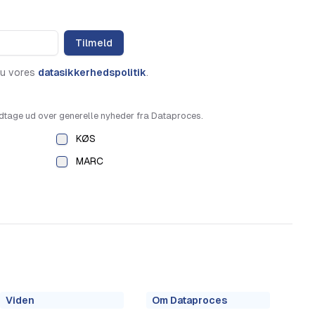
Tilmeld
du vores
datasikkerhedspolitik
.
dtage ud over generelle nyheder fra Dataproces.
KØS
MARC
Viden
Om Dataproces