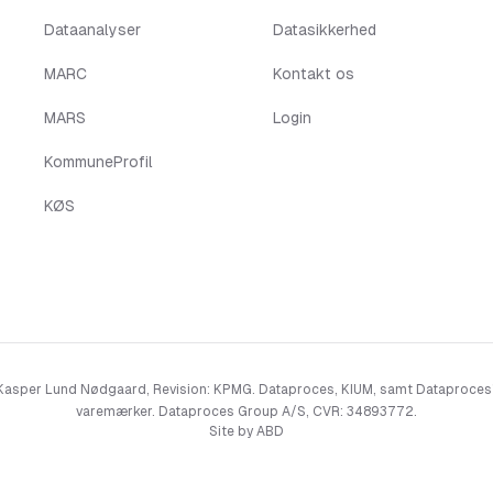
Dataanalyser
Datasikkerhed
MARC
Kontakt os
MARS
Login
KommuneProfil
KØS
 Kasper Lund Nødgaard, Revision: KPMG. Dataproces, KIUM, samt Dataproces´
varemærker. Dataproces Group A/S, CVR: 34893772.
Site by ABD