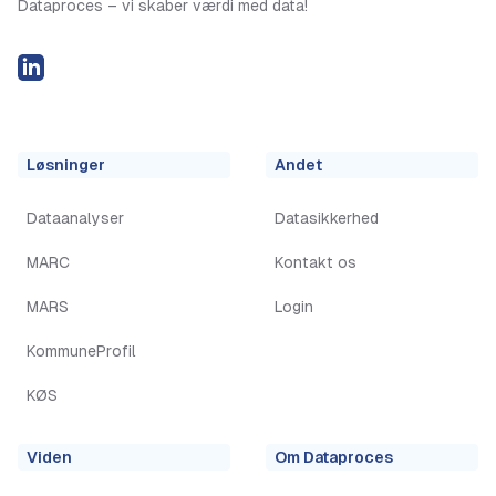
Dataproces – vi skaber værdi med data!
LinkedIN
Løsninger
Andet
Dataanalyser
Datasikkerhed
MARC
Kontakt os
MARS
Login
KommuneProfil
KØS
Viden
Om Dataproces