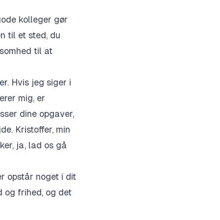
gode kolleger gør
 til et sted, du
ksomhed til at
r. Hvis jeg siger i
erer mig, er
asser dine opgaver,
e. Kristoffer, min
ker, ja, lad os gå
 opstår noget i dit
d og frihed, og det