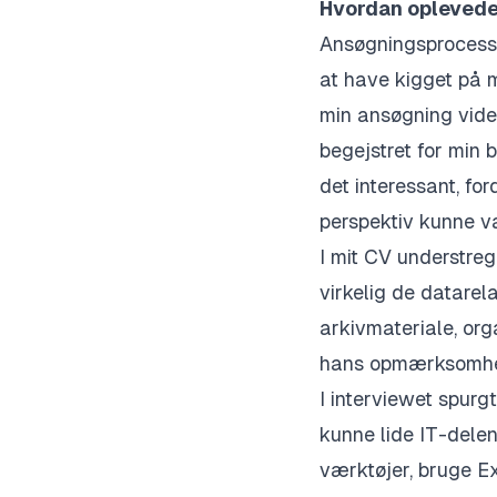
Hvordan opleved
Ansøgningsprocessen
at have kigget på m
min ansøgning vider
begejstret for min 
det interessant, for
perspektiv kunne v
I mit CV understreg
virkelig de datare
arkivmateriale, org
hans opmærksomhed 
I interviewet spurg
kunne lide IT-delen
værktøjer, bruge 