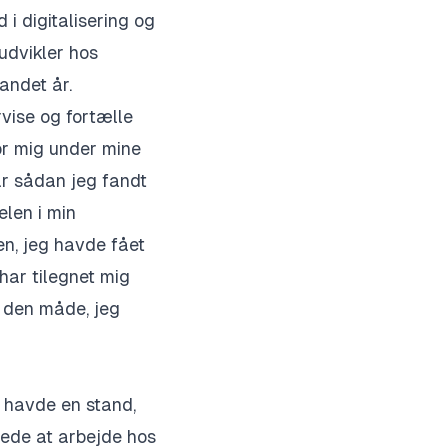
 i digitalisering og
udvikler hos
andet år.
rvise og fortælle
or mig under mine
ar sådan jeg fandt
elen i min
n, jeg havde fået
 har tilegnet mig
i den måde, jeg
 havde en stand,
bede at arbejde hos