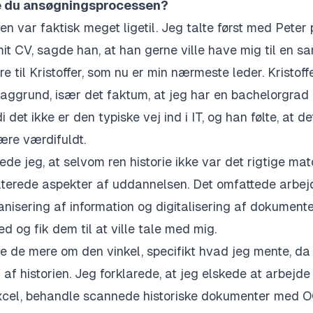
e du ansøgningsprocessen?
 var faktisk meget ligetil. Jeg talte først med Peter
it CV, sagde han, at han gerne ville have mig til en s
e til Kristoffer, som nu er min nærmeste leder. Kristof
baggrund, især det faktum, at jeg har en bachelorgrad i
di det ikke er den typiske vej ind i IT, og han følte, at 
ære værdifuldt.
ede jeg, at selvom ren historie ikke var det rigtige mat
laterede aspekter af uddannelsen. Det omfattede arbe
anisering af information og digitalisering af dokument
og fik dem til at ville tale med mig.
te de mere om den vinkel, specifikt hvad jeg mente, da
 af historien. Jeg forklarede, at jeg elskede at arbejde
Excel, behandle scannede historiske dokumenter med