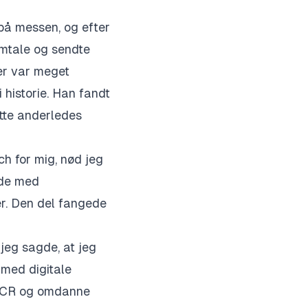
 på messen, og efter
amtale og sendte
fer var meget
 historie. Han fandt
dette anderledes
ch for mig, nød jeg
jde med
er. Den del fangede
 jeg sagde, at jeg
 med digitale
 OCR og omdanne