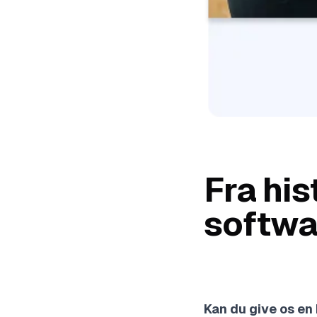
Fra his
softwa
Kan du give os en 