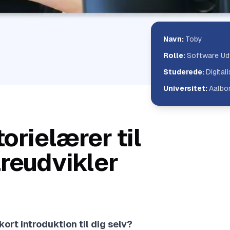
Navn
:
Toby
Rolle
:
Software Udv
Studerede
:
Digital
Universitet
:
Aalbor
torielærer til
reudvikler
kort introduktion til dig selv?