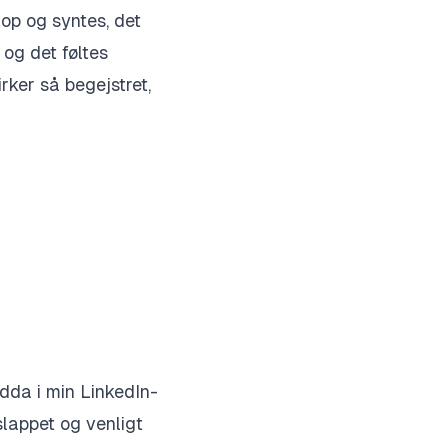
 op og syntes, det
 og det føltes
ker så begejstret,
dda i min LinkedIn-
slappet og venligt