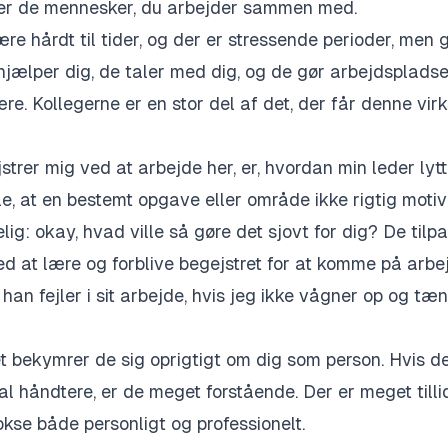
der de mennesker, du arbejder sammen med.
re hårdt til tider, og der er stressende perioder, men 
 hjælper dig, de taler med dig, og de gør arbejdspladsen
ære. Kollegerne er en stor del af det, der får denne vir
trer mig ved at arbejde her, er, hvordan min leder lytte
e, at en bestemt opgave eller område ikke rigtig motiv
lig: okay, hvad ville så gøre det sjovt for dig? De tilp
d at lære og forblive begejstret for at komme på arbejd
at han fejler i sit arbejde, hvis jeg ikke vågner op og tæn
 bekymrer de sig oprigtigt om dig som person. Hvis der
kal håndtere, er de meget forstående. Der er meget tilli
vokse både personligt og professionelt.