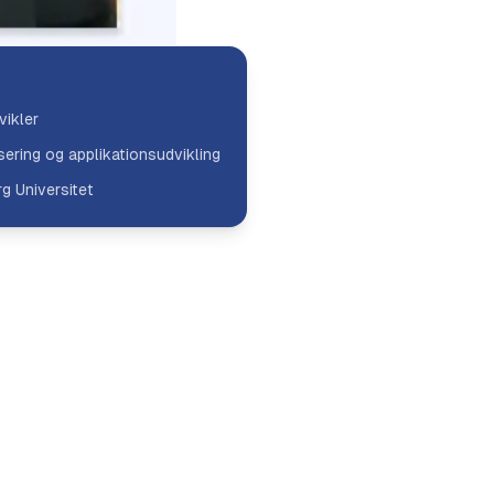
ikler
isering og applikationsudvikling
g Universitet