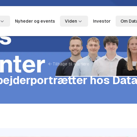
Nyheder og events
Viden
Investor
Om Dat
Tilbage til Karriere
ejderportrætter hos Dat