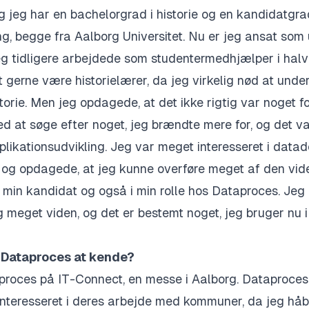
g jeg har en bachelorgrad i historie og en kandidatgrad
ng, begge fra Aalborg Universitet. Nu er jeg ansat som 
eg tidligere arbejdede som studentermedhjælper i halv
gt gerne være historielærer, da jeg virkelig nød at unde
orie. Men jeg opdagede, at det ikke rigtig var noget f
d at søge efter noget, jeg brændte mere for, og det v
pplikationsudvikling. Jeg var meget interesseret i datad
 og opdagede, at jeg kunne overføre meget af den vide
il min kandidat og også i min rolle hos Dataproces. Jeg
 meget viden, og det er bestemt noget, jeg bruger nu 
 Dataproces at kende?
proces på IT-Connect
, en messe i
Aalborg. Dataproces
 interesseret i deres arbejde med kommuner, da jeg hå